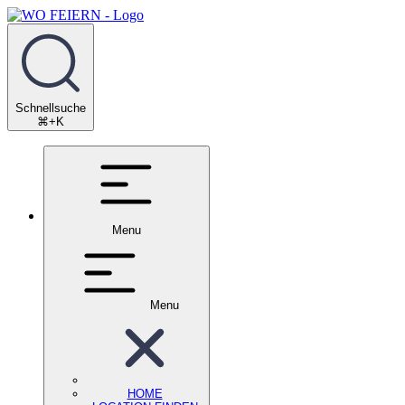
Schnellsuche
⌘+K
Menu
Menu
HOME