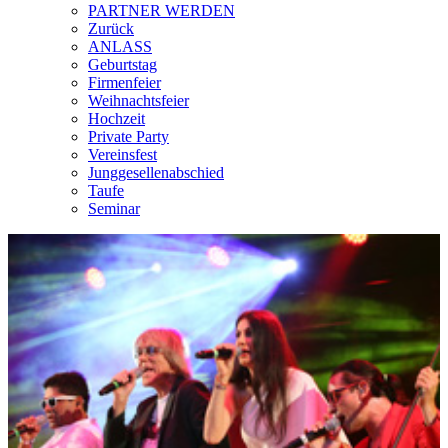
PARTNER WERDEN
Zurück
ANLASS
Geburtstag
Firmenfeier
Weihnachtsfeier
Hochzeit
Private Party
Vereinsfest
Junggesellenabschied
Taufe
Seminar