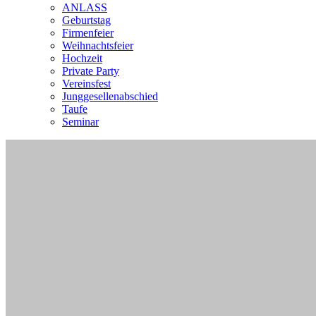
ANLASS
Geburtstag
Firmenfeier
Weihnachtsfeier
Hochzeit
Private Party
Vereinsfest
Junggesellenabschied
Taufe
Seminar