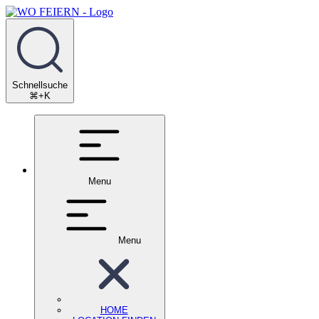
Schnellsuche
⌘+K
Menu
Menu
HOME