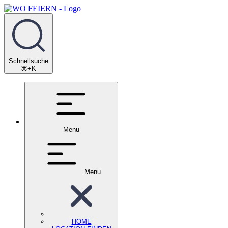
Schnellsuche
⌘+K
Menu
Menu
HOME