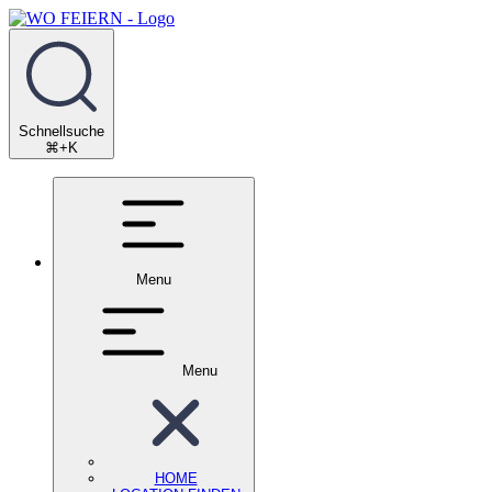
Schnellsuche
⌘+K
Menu
Menu
HOME