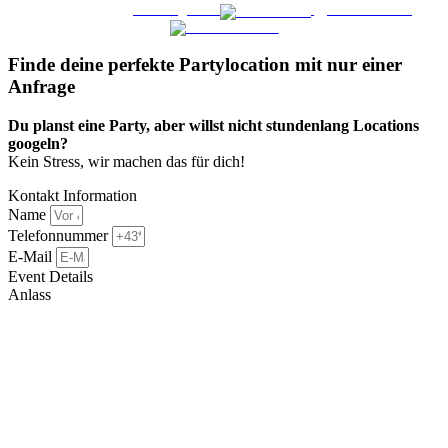
WO FEIERN
©
|
Webdesign von
&
Foto/Video von
Finde deine perfekte Partylocation mit nur einer
Anfrage​
Du planst eine Party, aber willst nicht stundenlang Locations
googeln?
Kein Stress, wir machen das für dich!
Kontakt Information
Name
Telefonnummer
E-Mail
Event Details
Anlass