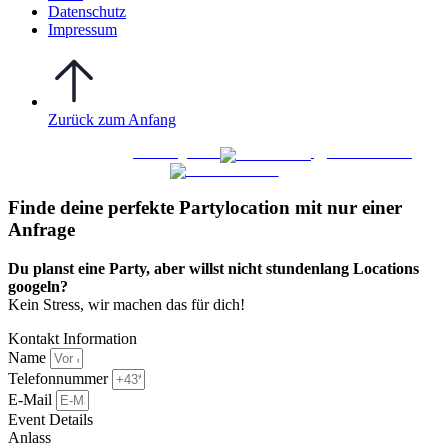
Datenschutz
Impressum
Zurück zum Anfang
WO FEIERN
©
|
Webdesign von
&
Foto/Video von
Finde deine perfekte Partylocation mit nur einer
Anfrage​
Du planst eine Party, aber willst nicht stundenlang Locations
googeln?
Kein Stress, wir machen das für dich!
Kontakt Information
Name
Telefonnummer
E-Mail
Event Details
Anlass