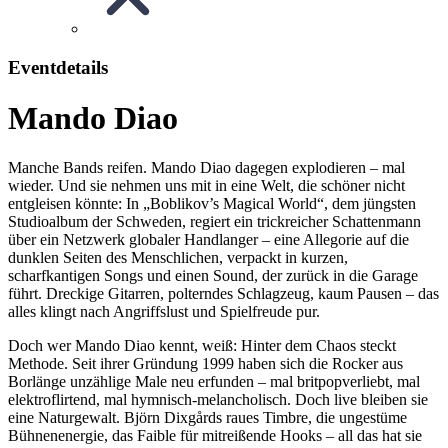
Eventdetails
Mando Diao
Manche Bands reifen. Mando Diao dagegen explodieren – mal
wieder. Und sie nehmen uns mit in eine Welt, die schöner nicht
entgleisen könnte: In „Boblikov’s Magical World“, dem jüngsten
Studioalbum der Schweden, regiert ein trickreicher Schattenmann
über ein Netzwerk globaler Handlanger – eine Allegorie auf die
dunklen Seiten des Menschlichen, verpackt in kurzen,
scharfkantigen Songs und einen Sound, der zurück in die Garage
führt. Dreckige Gitarren, polterndes Schlagzeug, kaum Pausen – das
alles klingt nach Angriffslust und Spielfreude pur.
Doch wer Mando Diao kennt, weiß: Hinter dem Chaos steckt
Methode. Seit ihrer Gründung 1999 haben sich die Rocker aus
Borlänge unzählige Male neu erfunden – mal britpopverliebt, mal
elektroflirtend, mal hymnisch-melancholisch. Doch live bleiben sie
eine Naturgewalt. Björn Dixgårds raues Timbre, die ungestüme
Bühnenenergie, das Faible für mitreißende Hooks – all das hat sie