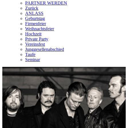
PARTNER WERDEN
Zurück
ANLASS
Geburtstag
Firmenfeier
Weihnachtsfeier
Hochzeit
Private Party
Vereinsfest
Junggesellenabschied
Taufe
Seminar