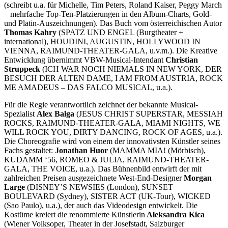
(schreibt u.a. für Michelle, Tim Peters, Roland Kaiser, Peggy March
– mehrfache Top-Ten-Platzierungen in den Album-Charts, Gold-
und Platin-Auszeichnungen). Das Buch vom österreichischen Autor
Thomas Kahry
(SPATZ UND ENGEL (Burgtheater +
international), HOUDINI, AUGUSTIN, HOLLYWOOD IN
VIENNA, RAIMUND-THEATER-GALA, u.v.m.). Die Kreative
Entwicklung übernimmt VBW-Musical-Intendant
Christian
Struppeck
(ICH WAR NOCH NIEMALS IN NEW YORK, DER
BESUCH DER ALTEN DAME, I AM FROM AUSTRIA, ROCK
ME AMADEUS – DAS FALCO MUSICAL, u.a.).
Für die Regie verantwortlich zeichnet der bekannte Musical-
Spezialist
Alex Balga
(JESUS CHRIST SUPERSTAR, MESSIAH
ROCKS, RAIMUND-THEATER-GALA, MIAMI NIGHTS, WE
WILL ROCK YOU, DIRTY DANCING, ROCK OF AGES, u.a.).
Die Choreografie wird von einem der innovativsten Künstler seines
Fachs gestaltet:
Jonathan Huor
(MAMMA MIA! (Mörbisch),
KUDAMM ‘56, ROMEO & JULIA, RAIMUND-THEATER-
GALA, THE VOICE, u.a.). Das Bühnenbild entwirft der mit
zahlreichen Preisen ausgezeichnete West-End-Designer
Morgan
Large
(DISNEY’S NEWSIES (London), SUNSET
BOULEVARD (Sydney), SISTER ACT (UK-Tour), WICKED
(Sao Paulo), u.a.), der auch das Videodesign entwickelt. Die
Kostüme kreiert die renommierte Künstlerin
Aleksandra Kica
(Wiener Volksoper, Theater in der Josefstadt, Salzburger