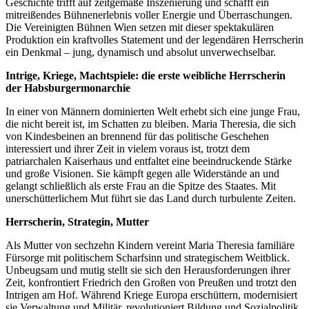
Geschichte trifft auf zeitgemäße Inszenierung und schafft ein
mitreißendes Bühnenerlebnis voller Energie und Überraschungen.
Die Vereinigten Bühnen Wien setzen mit dieser spektakulären
Produktion ein kraftvolles Statement und der legendären Herrscherin
ein Denkmal – jung, dynamisch und absolut unverwechselbar.
Intrige, Kriege, Machtspiele: die erste weibliche Herrscherin
der Habsburgermonarchie
In einer von Männern dominierten Welt erhebt sich eine junge Frau,
die nicht bereit ist, im Schatten zu bleiben. Maria Theresia, die sich
von Kindesbeinen an brennend für das politische Geschehen
interessiert und ihrer Zeit in vielem voraus ist, trotzt dem
patriarchalen Kaiserhaus und entfaltet eine beeindruckende Stärke
und große Visionen. Sie kämpft gegen alle Widerstände an und
gelangt schließlich als erste Frau an die Spitze des Staates. Mit
unerschütterlichem Mut führt sie das Land durch turbulente Zeiten.
Herrscherin, Strategin, Mutter
Als Mutter von sechzehn Kindern vereint Maria Theresia familiäre
Fürsorge mit politischem Scharfsinn und strategischem Weitblick.
Unbeugsam und mutig stellt sie sich den Herausforderungen ihrer
Zeit, konfrontiert Friedrich den Großen von Preußen und trotzt den
Intrigen am Hof. Während Kriege Europa erschüttern, modernisiert
sie Verwaltung und Militär, revolutioniert Bildung und Sozialpolitik