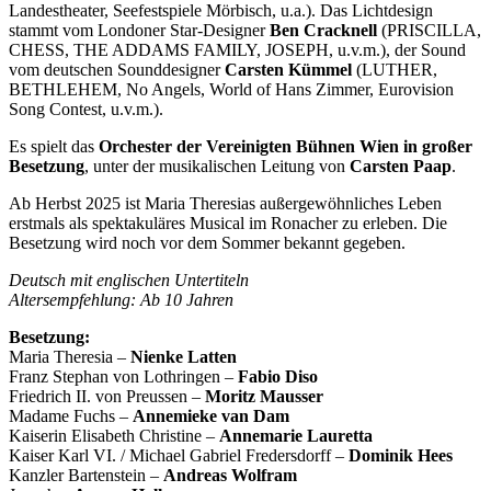
Landestheater, Seefestspiele Mörbisch, u.a.). Das Lichtdesign
stammt vom Londoner Star-Designer
Ben Cracknell
(PRISCILLA,
CHESS, THE ADDAMS FAMILY, JOSEPH, u.v.m.), der Sound
vom deutschen Sounddesigner
Carsten Kümmel
(LUTHER,
BETHLEHEM, No Angels, World of Hans Zimmer, Eurovision
Song Contest, u.v.m.).
Es spielt das
Orchester der Vereinigten Bühnen Wien in großer
Besetzung
, unter der musikalischen Leitung von
Carsten Paap
.
Ab Herbst 2025 ist Maria Theresias außergewöhnliches Leben
erstmals als spektakuläres Musical im Ronacher zu erleben. Die
Besetzung wird noch vor dem Sommer bekannt gegeben.
Deutsch mit englischen Untertiteln
Altersempfehlung: Ab 10 Jahren
Besetzung:
Maria Theresia –
Nienke Latten
Franz Stephan von Lothringen –
Fabio Diso
Friedrich II. von Preussen –
Moritz Mausser
Madame Fuchs –
Annemieke van Dam
Kaiserin Elisabeth Christine –
Annemarie Lauretta
Kaiser Karl VI. / Michael Gabriel Fredersdorff –
Dominik Hees
Kanzler Bartenstein –
Andreas Wolfram