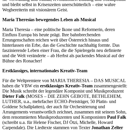
und bleibt selbst in Krisenzeiten unerschütterlich – eine wahre
Wegbereiterin mit visionärem Geist.
Maria Theresias bewegendes Leben als Musical
Maria Theresia – eine politische Ikone und Reformerin, deren
Einfluss Europa bis heute prägt. Ihre bahnbrechenden
Errungenschaften reichen weit über Österreich hinaus und
hinterlassen ein Erbe, das die Geschichte nachhaltig formte. Das
faszinierende Leben einer Frau, die die Spielregeln neu definierte
und die Welt veränderte – ab Herbst als packendes Musical auf der
Bühne des Ronacher!
Erstklassiges, internationales Kreativ-Team
Für die Weltpremiere von MARIA THERESIA – DAS MUSICAL
haben die VBW ein
erstklassiges Kreativ-Team
zusammengestellt:
Die Musik schreibt der legendäre Komponist und Musikproduzent
Dieter Falk
(MOSES – DIE ZEHN GEBOTE, BETHLEHEM,
LUTHER, u.a., mehrfacher ECHO-Preisträger, 50 Platin- und
Goldene Schallplatten), der auch für Orchestrierung und
Arrangements verantwortlich zeichnet, zusammen mit seinem Sohn,
dem renommierten Musikproduzenten und Komponisten
Paul Falk
(schreibt u.a. für Helene Fischer, DJ Ötzi, Michelle, Howard
Carpendale). Die Liedtexte stammen von Texter
Jonathan Zelter