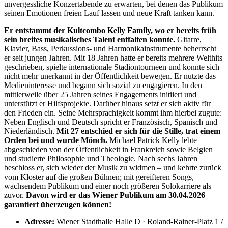
unvergessliche Konzertabende zu erwarten, bei denen das Publikum
seinen Emotionen freien Lauf lassen und neue Kraft tanken kann.
Er entstammt der Kultcombo Kelly Family, wo er bereits früh
sein breites musikalisches Talent entfalten konnte.
Gitarre,
Klavier, Bass, Perkussions- und Harmonikainstrumente beherrscht
er seit jungen Jahren. Mit 18 Jahren hatte er bereits mehrere Welthits
geschrieben, spielte internationale Stadiontourneen und konnte sich
nicht mehr unerkannt in der Öffentlichkeit bewegen. Er nutzte das
Medieninteresse und begann sich sozial zu engagieren. In den
mittlerweile über 25 Jahren seines Engagements initiiert und
unterstützt er Hilfsprojekte. Darüber hinaus setzt er sich aktiv für
den Frieden ein. Seine Mehrsprachigkeit kommt ihm hierbei zugute:
Neben Englisch und Deutsch spricht er Französisch, Spanisch und
Niederländisch.
Mit 27 entschied er sich für die Stille, trat einem
Orden bei und wurde Mönch.
Michael Patrick Kelly lebte
abgeschieden von der Öffentlichkeit in Frankreich sowie Belgien
und studierte Philosophie und Theologie. Nach sechs Jahren
beschloss er, sich wieder der Musik zu widmen – und kehrte zurück
vom Kloster auf die großen Bühnen; mit gereifteren Songs,
wachsendem Publikum und einer noch größeren Solokarriere als
zuvor.
Davon wird er das Wiener Publikum am 30.04.2026
garantiert überzeugen können!
Adresse:
Wiener Stadthalle Halle D · Roland-Rainer-Platz 1 /