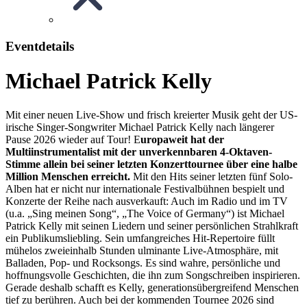
Eventdetails
Michael Patrick Kelly
Mit einer neuen Live-Show und frisch kreierter Musik geht der US-
irische Singer-Songwriter Michael Patrick Kelly nach längerer
Pause 2026 wieder auf Tour! E
uropaweit hat der
Multiinstrumentalist mit der unverkennbaren 4-Oktaven-
Stimme allein bei seiner letzten Konzerttournee über eine halbe
Million Menschen erreicht.
Mit den Hits seiner letzten fünf Solo-
Alben hat er nicht nur internationale Festivalbühnen bespielt und
Konzerte der Reihe nach ausverkauft: Auch im Radio und im TV
(u.a. „Sing meinen Song“, „The Voice of Germany“) ist Michael
Patrick Kelly mit seinen Liedern und seiner persönlichen Strahlkraft
ein Publikumsliebling. Sein umfangreiches Hit-Repertoire füllt
mühelos zweieinhalb Stunden ulminante Live-Atmosphäre, mit
Balladen, Pop- und Rocksongs. Es sind wahre, persönliche und
hoffnungsvolle Geschichten, die ihn zum Songschreiben inspirieren.
Gerade deshalb schafft es Kelly, generationsübergreifend Menschen
tief zu berühren. Auch bei der kommenden Tournee 2026 sind