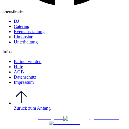
Dienstleister
DJ
Catering
Eventausstattung
Limousine
Unterhaltung
Infos
Partner werden
Hilfe
AGB
Datenschutz
Impressum
Zurück zum Anfang
WO FEIERN
©
|
Webdesign von
&
Foto/Video von