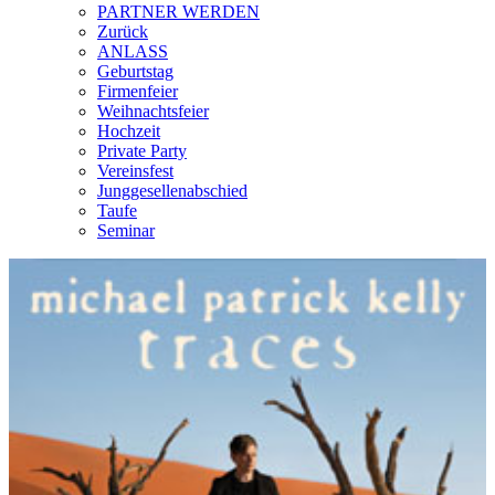
PARTNER WERDEN
Zurück
ANLASS
Geburtstag
Firmenfeier
Weihnachtsfeier
Hochzeit
Private Party
Vereinsfest
Junggesellenabschied
Taufe
Seminar