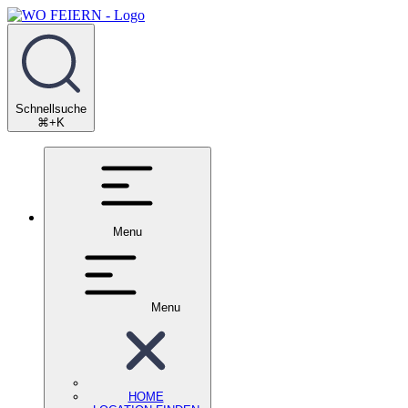
Schnellsuche
⌘+K
Menu
Menu
HOME