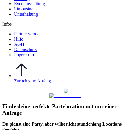
Eventausstattung
Limousine
Unterhaltung
Infos
Partner werden
Hilfe
AGB
Datenschutz
Impressum
Zurück zum Anfang
WO FEIERN
©
|
Webdesign von
&
Foto/Video von
Finde deine perfekte Partylocation mit nur einer
Anfrage​
Du planst eine Party, aber willst nicht stundenlang Locations
googeln?