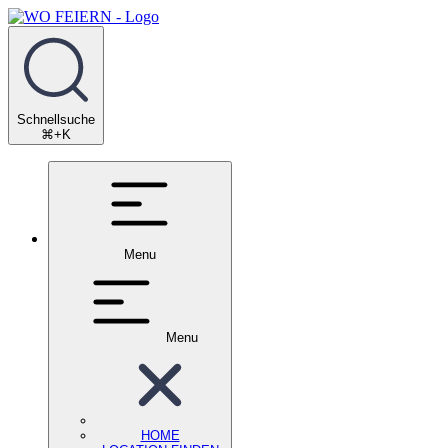
Schnellsuche
⌘+K
Menu
Menu
HOME