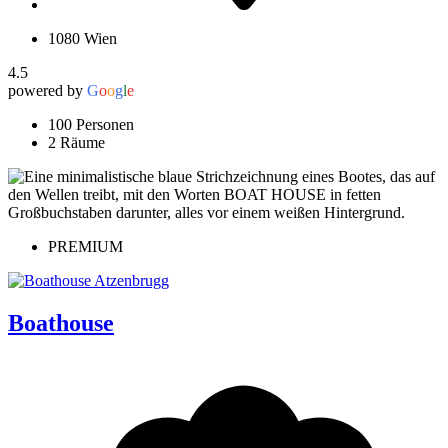
1080 Wien
4.5
powered by
G
o
o
g
l
e
100 Personen
2 Räume
PREMIUM
Boathouse