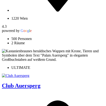
1220 Wien
4.3
powered by
G
o
o
g
l
e
500 Personen
2 Räume
ULTIMATE
Club Auersperg