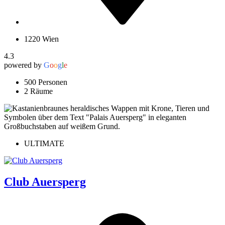
1220 Wien
4.3
powered by
G
o
o
g
l
e
500 Personen
2 Räume
ULTIMATE
Club Auersperg