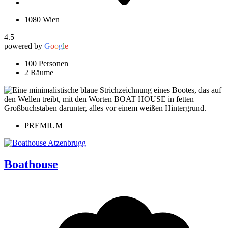
1080 Wien
4.5
powered by
G
o
o
g
l
e
100 Personen
2 Räume
PREMIUM
Boathouse