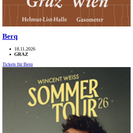
Berq
18.11.2026
GRAZ
Tickets für Berq