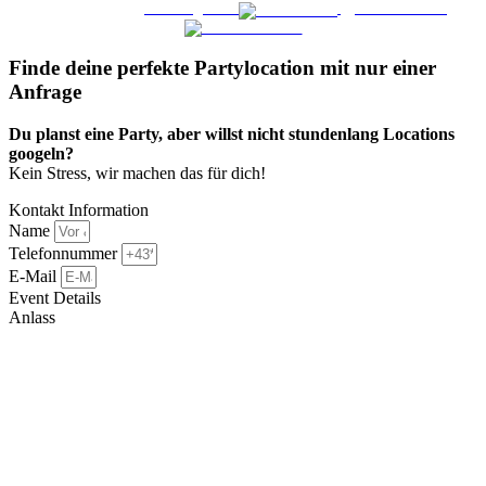
WO FEIERN
©
|
Webdesign von
&
Foto/Video von
Finde deine perfekte Partylocation mit nur einer
Anfrage​
Du planst eine Party, aber willst nicht stundenlang Locations
googeln?
Kein Stress, wir machen das für dich!
Kontakt Information
Name
Telefonnummer
E-Mail
Event Details
Anlass