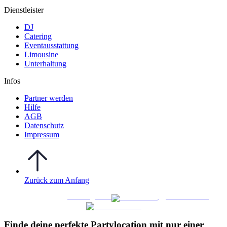
Dienstleister
DJ
Catering
Eventausstattung
Limousine
Unterhaltung
Infos
Partner werden
Hilfe
AGB
Datenschutz
Impressum
Zurück zum Anfang
WO FEIERN
©
|
Webdesign von
&
Foto/Video von
Finde deine perfekte Partylocation mit nur einer