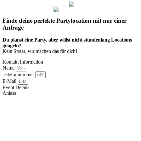
WO FEIERN
©
|
Webdesign von
&
Foto/Video von
Finde deine perfekte Partylocation mit nur einer
Anfrage​
Du planst eine Party, aber willst nicht stundenlang Locations
googeln?
Kein Stress, wir machen das für dich!
Kontakt Information
Name
Telefonnummer
E-Mail
Event Details
Anlass