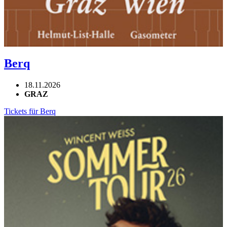
Berq
18.11.2026
GRAZ
Tickets für Berq