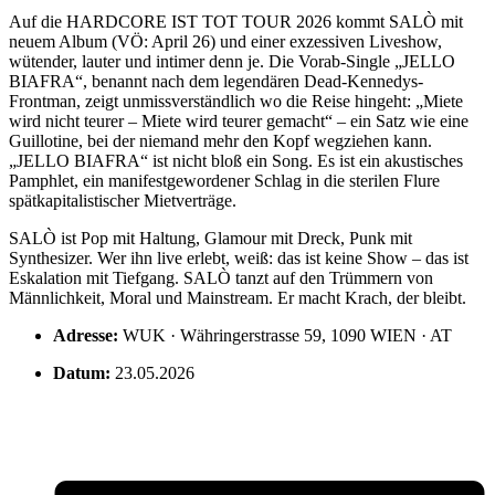
Auf die HARDCORE IST TOT TOUR 2026 kommt SALÒ mit
neuem Album (VÖ: April 26) und einer exzessiven Liveshow,
wütender, lauter und intimer denn je. Die Vorab-Single „JELLO
BIAFRA“, benannt nach dem legendären Dead-Kennedys-
Frontman, zeigt unmissverständlich wo die Reise hingeht: „Miete
wird nicht teurer – Miete wird teurer gemacht“ – ein Satz wie eine
Guillotine, bei der niemand mehr den Kopf wegziehen kann.
„JELLO BIAFRA“ ist nicht bloß ein Song. Es ist ein akustisches
Pamphlet, ein manifestgewordener Schlag in die sterilen Flure
spätkapitalistischer Mietverträge.
SALÒ ist Pop mit Haltung, Glamour mit Dreck, Punk mit
Synthesizer. Wer ihn live erlebt, weiß: das ist keine Show – das ist
Eskalation mit Tiefgang. SALÒ tanzt auf den Trümmern von
Männlichkeit, Moral und Mainstream. Er macht Krach, der bleibt.
Adresse:
WUK · Währingerstrasse 59, 1090 WIEN · AT
Datum:
23.05.2026