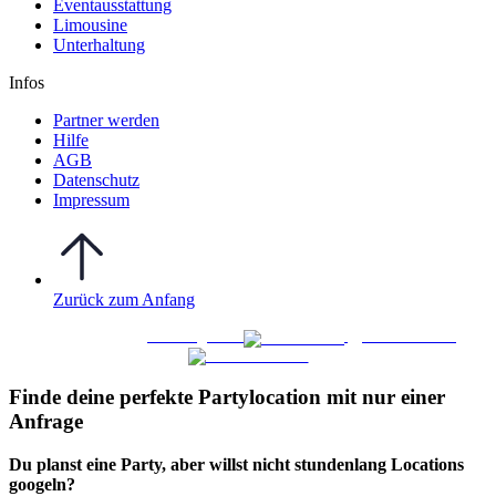
Eventausstattung
Limousine
Unterhaltung
Infos
Partner werden
Hilfe
AGB
Datenschutz
Impressum
Zurück zum Anfang
WO FEIERN
©
|
Webdesign von
&
Foto/Video von
Finde deine perfekte Partylocation mit nur einer
Anfrage​
Du planst eine Party, aber willst nicht stundenlang Locations
googeln?