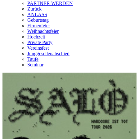
PARTNER WERDEN
Zurück
ANLASS
Geburtstag
Firmenfeier
Weihnachtsfeier
Hochzeit
Private Party
Vereinsfest
Junggesellenabschied
Taufe
Seminar