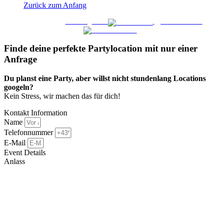
Zurück zum Anfang
WO FEIERN
©
|
Webdesign von
&
Foto/Video von
Finde deine perfekte Partylocation mit nur einer
Anfrage​
Du planst eine Party, aber willst nicht stundenlang Locations
googeln?
Kein Stress, wir machen das für dich!
Kontakt Information
Name
Telefonnummer
E-Mail
Event Details
Anlass