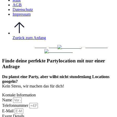
Hilfe
AGB
Datenschutz
Impressum
Zurück zum Anfang
WO FEIERN
©
|
Webdesign von
&
Foto/Video von
Finde deine perfekte Partylocation mit nur einer
Anfrage​
Du planst eine Party, aber willst nicht stundenlang Locations
googeln?
Kein Stress, wir machen das für dich!
Kontakt Information
Name
Telefonnummer
E-Mail
Event Details