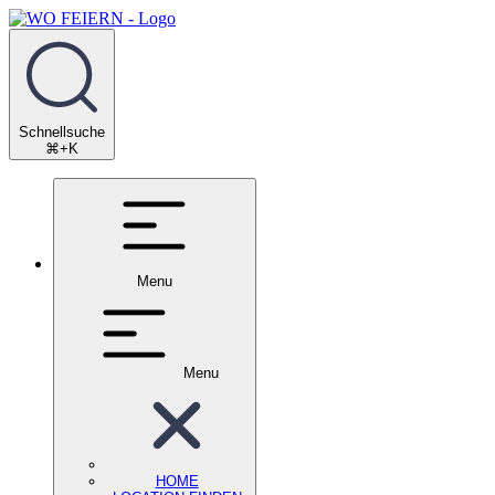
Schnellsuche
⌘+K
Menu
Menu
HOME