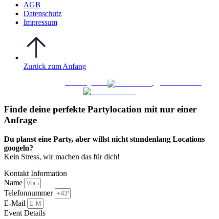
AGB
Datenschutz
Impressum
Zurück zum Anfang
WO FEIERN
©
|
Webdesign von
&
Foto/Video von
Finde deine perfekte Partylocation mit nur einer
Anfrage​
Du planst eine Party, aber willst nicht stundenlang Locations
googeln?
Kein Stress, wir machen das für dich!
Kontakt Information
Name
Telefonnummer
E-Mail
Event Details