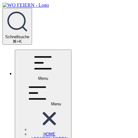
Schnellsuche
⌘+K
Menu
Menu
HOME