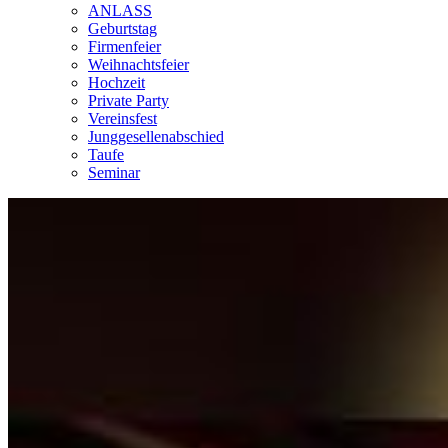
ANLASS
Geburtstag
Firmenfeier
Weihnachtsfeier
Hochzeit
Private Party
Vereinsfest
Junggesellenabschied
Taufe
Seminar