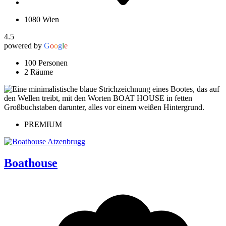
1080 Wien
4.5
powered by
G
o
o
g
l
e
100 Personen
2 Räume
PREMIUM
Boathouse