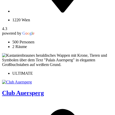
1220 Wien
4.3
powered by
G
o
o
g
l
e
500 Personen
2 Räume
ULTIMATE
Club Auersperg