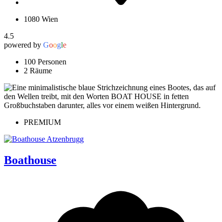
1080 Wien
4.5
powered by
G
o
o
g
l
e
100 Personen
2 Räume
PREMIUM
Boathouse