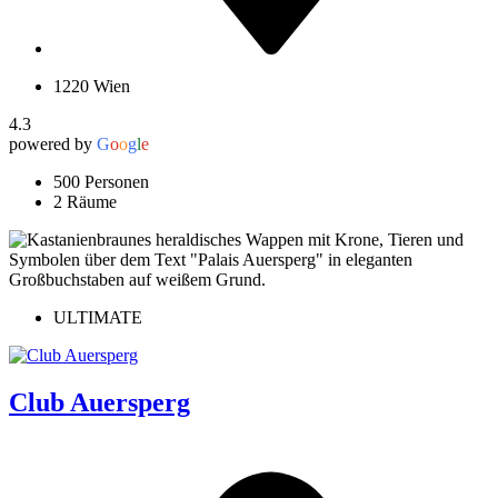
1220 Wien
4.3
powered by
G
o
o
g
l
e
500 Personen
2 Räume
ULTIMATE
Club Auersperg