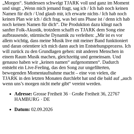
„Morgen“. Stattdessen schwelgt TJARK voll und ganz im Moment
und singt: „Wenn mich jemand fragt, sag ich / Ich hab noch keinen
Namen für dich / Und glaub mir, ich erwarte nichts / Ich hab noch
keinen Plan wie ich / dich frag, was bei uns Phase ist / denn ich hab
noch keinen Namen für dich“. Die Produktion dazu klingt nach
sanfter Folk-Akustik, trotzdem schafft es TJARK dem Song eine
aufbrausende, stürmische Dynamik zu verleihen: „Mir ist es vor
allem wichtig, dass meine Musik live mit meiner Band funktioniert
und daran orientiere ich mich dann auch im Entstehungsprozess. Ich
will zurück zu den Grundlagen gehen: mit anderen Menschen in
einem Raum Musik machen, gleichzeitig und gemeinsam. Und
genauso haben wir „keinen namen“ aufgenommen“. Dadurch
entsteht ein Live-Feeling, das den Song zur ungefilterten,
bewegenden Momentaufnahme macht – eine von vielen, die
TJARK in den letzten Monaten durchlebt hat und die bald auf „auch
wenn uns’s morgen nicht mehr gibt“ vereint werden.
Adresse:
Grosse Freiheit 36 · Große Freiheit 36, 22767
HAMBURG · DE
Datum:
02.09.2026