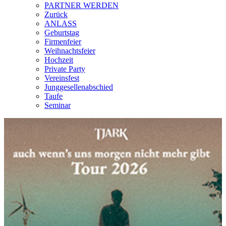
PARTNER WERDEN
Zurück
ANLASS
Geburtstag
Firmenfeier
Weihnachtsfeier
Hochzeit
Private Party
Vereinsfest
Junggesellenabschied
Taufe
Seminar