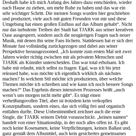
Deshalb habe ich mich Anfang des Jahres dazu entschieden, wieder
nach Hause zu ziehen, um mehr Ruhe zu haben und das war ein
sehr wichtiger Schritt. Die meisten Songs wurden hier geschrieben
und produziert, viele auch mit guten Freunden von mir und diese
Umgebung hat einen großen Einfluss auf das Album gehabt“. Nicht
nur das turbulente Treiben der Stadt hat TJARK aus seiner kreativen
Oase ausgesperrt, sondern auch die neugierigen Fragen nach neuer
Musik, mit denen ihn seine Fans löchern. Stattdessen hat er sich drei
Monate fast vollständig zurückgezogen und dabei aus seiner
Perspektive herausgezoomed. „Ich konnte zum ersten Mal seit zwei
Jahren wieder richtig zwischen mir als privatem Menschen und
TJARK als Künstler unterscheiden. Das war total erholsam. Ich
habe mir erlaubt, mich selbst zu fragen: Egal, was ich bis jetzt
released habe, was möchte ich eigentlich wirklich als nächstes
machen? In welchem Stil möchte ich produzieren, über welche
Themen möchte ich schreiben und wie kann ich noch bessere Songs
machen?“ Das Ergebnis dieses intensiven Prozesses heißt „auch
wenn’s uns morgen nicht mehr gibt“. Es trägt einen
verheißungsvollen Titel, aber ist trotzdem kein verkopftes
Konzeptalbum, sondern eines, das sich völlig frei und organisch
entfalten durfte. Diese Unbestimmtheit zeichnet auch die erste
Single, die TJARK seinem Debüt vorausschickt. „keinen namen“
handelt von einer Situationship, in der noch alles offen ist. Es gibt
noch keine Kosenamen, keine Verpflichtungen, keinen Ballast und,
ganz gemäß dem Albumtitel, auch kein gesichertes gemeinsames