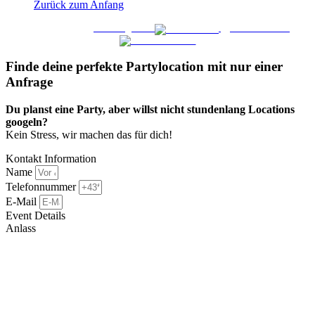
Zurück zum Anfang
WO FEIERN
©
|
Webdesign von
&
Foto/Video von
Finde deine perfekte Partylocation mit nur einer
Anfrage​
Du planst eine Party, aber willst nicht stundenlang Locations
googeln?
Kein Stress, wir machen das für dich!
Kontakt Information
Name
Telefonnummer
E-Mail
Event Details
Anlass