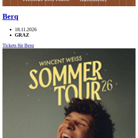
Berq
18.11.2026
GRAZ
Tickets für Berq