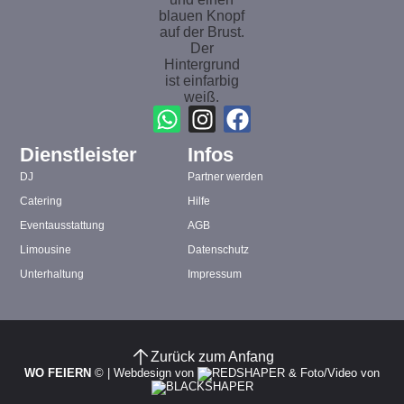
Dienstleister
Infos
DJ
Partner werden
Catering
Hilfe
Eventausstattung
AGB
Limousine
Datenschutz
Unterhaltung
Impressum
Zurück zum Anfang
WO FEIERN
©
|
Webdesign von
&
Foto/Video von