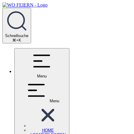
Schnellsuche
⌘+K
Menu
Menu
HOME