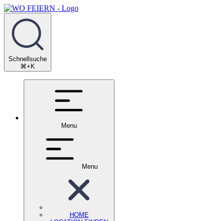
Schnellsuche
⌘+K
Menu
Menu
HOME