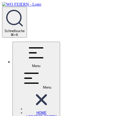
Schnellsuche
⌘+K
Menu
Menu
HOME