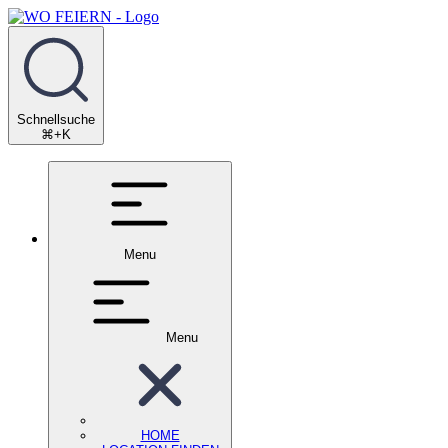
Schnellsuche
⌘+K
Menu
Menu
HOME