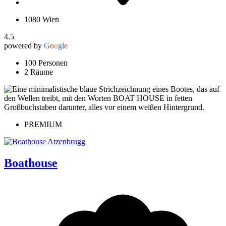
1080 Wien
4.5
powered by
G
o
o
g
l
e
100 Personen
2 Räume
PREMIUM
Boathouse