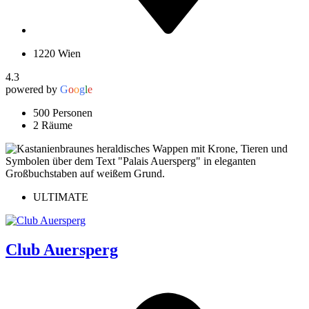
1220 Wien
4.3
powered by
G
o
o
g
l
e
500 Personen
2 Räume
ULTIMATE
Club Auersperg