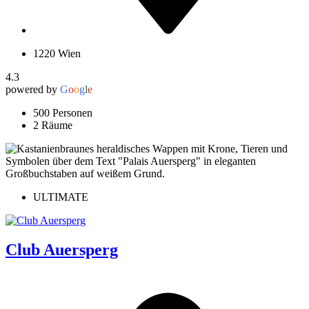
1220 Wien
4.3
powered by
G
o
o
g
l
e
500 Personen
2 Räume
ULTIMATE
Club Auersperg