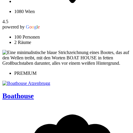
1080 Wien
4.5
powered by
G
o
o
g
l
e
100 Personen
2 Räume
PREMIUM
Boathouse