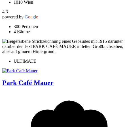
1010 Wien
4.3
powered by
G
o
o
g
l
e
300 Personen
4 Räume
ULTIMATE
Park Café Mauer