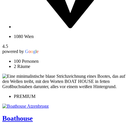
1080 Wien
4.5
powered by
G
o
o
g
l
e
100 Personen
2 Räume
PREMIUM
Boathouse