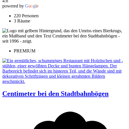
4.6
powered by
G
o
o
g
l
e
220 Personen
3 Räume
PREMIUM
Centimeter bei den Stadtbahnbögen