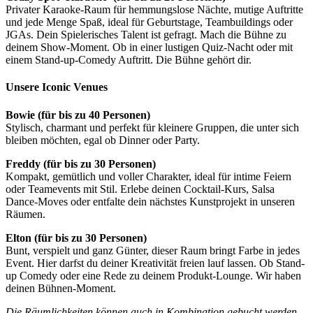
Privater Karaoke-Raum für hemmungslose Nächte, mutige Auftritte
und jede Menge Spaß, ideal für Geburtstage, Teambuildings oder
JGAs. Dein Spielerisches Talent ist gefragt. Mach die Bühne zu
deinem Show-Moment. Ob in einer lustigen Quiz-Nacht oder mit
einem Stand-up-Comedy Auftritt. Die Bühne gehört dir.
Unsere Iconic Venues
Bowie (für bis zu 40 Personen)
Stylisch, charmant und perfekt für kleinere Gruppen, die unter sich
bleiben möchten, egal ob Dinner oder Party.
Freddy (für bis zu 30 Personen)
Kompakt, gemütlich und voller Charakter, ideal für intime Feiern
oder Teamevents mit Stil. Erlebe deinen Cocktail-Kurs, Salsa
Dance-Moves oder entfalte dein nächstes Kunstprojekt in unseren
Räumen.
Elton (für bis zu 30 Personen)
Bunt, verspielt und ganz Günter, dieser Raum bringt Farbe in jedes
Event. Hier darfst du deiner Kreativität freien lauf lassen. Ob Stand-
up Comedy oder eine Rede zu deinem Produkt-Lounge. Wir haben
deinen Bühnen-Moment.
Die Räumlichkeiten können auch in Kombination gebucht werden.