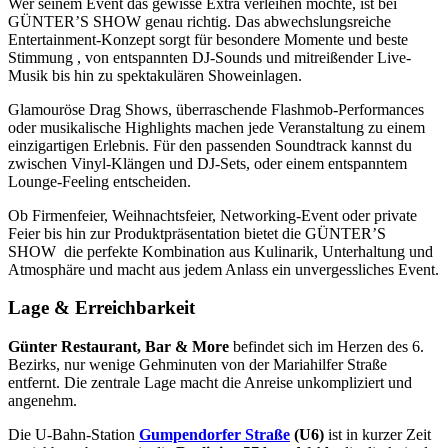
Wer seinem Event das gewisse Extra verleihen möchte, ist bei
GÜNTER’S SHOW genau richtig. Das abwechslungsreiche
Entertainment-Konzept sorgt für besondere Momente und beste
Stimmung , von entspannten DJ-Sounds und mitreißender Live-
Musik bis hin zu spektakulären Showeinlagen.
Glamouröse Drag Shows, überraschende Flashmob-Performances
oder musikalische Highlights machen jede Veranstaltung zu einem
einzigartigen Erlebnis. Für den passenden Soundtrack kannst du
zwischen Vinyl-Klängen und DJ-Sets, oder einem entspanntem
Lounge-Feeling entscheiden.
Ob Firmenfeier, Weihnachtsfeier, Networking-Event oder private
Feier bis hin zur Produktpräsentation bietet die GÜNTER’S
SHOW die perfekte Kombination aus Kulinarik, Unterhaltung und
Atmosphäre und macht aus jedem Anlass ein unvergessliches Event.
Lage & Erreichbarkeit
Günter Restaurant, Bar & More
befindet sich im Herzen des 6.
Bezirks, nur wenige Gehminuten von der Mariahilfer Straße
entfernt. Die zentrale Lage macht die Anreise unkompliziert und
angenehm.
Die U-Bahn-Station
Gumpendorfer Straße
(U6)
ist in kurzer Zeit