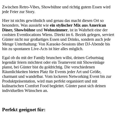
Zwischen Retro-Vibes, Showbühne und richtig gutem Essen wird
jede Feier zur Story.
Hier ist nichts gewöhnlich und genau das macht diesen Ort so
besonders. Was aussieht wie
ein stylischer Mix aus American
Diner, Showbühne
und
W
ohnzimmer
, ist in Wahrheit eine der
coolsten Eventlocations Wiens. Direkt im 6. Bezirk gelegen, serviert
Günter nicht nur großartiges Essen und Drinks, sondern auch jede
Menge Unterhaltung: Von Karaoke-Sessions über DJ-Abende bis
hin zu spontanen Live-Acts ist hier alles möglich.
Egal ob du mit der Family brunchen willst, deinen Geburtstag
legendär feiern möchtest oder ein Teamevent mit Showeinlage
planst, bei Günter bist du goldrichtig. Die verschiedenen
Räumlichkeiten bieten Platz für Events jeder Art und Größe,
charmant und wandelbar. Vom lockeren Networking Event bis zur
Produktpräsentation, wird man perfekt organisiert und mit
kulinarischen Comfort Food begleitet. Günter passt sich deinen
individuellen Wünschen an.
Perfekt geeignet für: