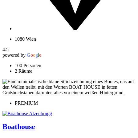
1080 Wien
4.5
powered by
G
o
o
g
l
e
100 Personen
2 Räume
PREMIUM
Boathouse