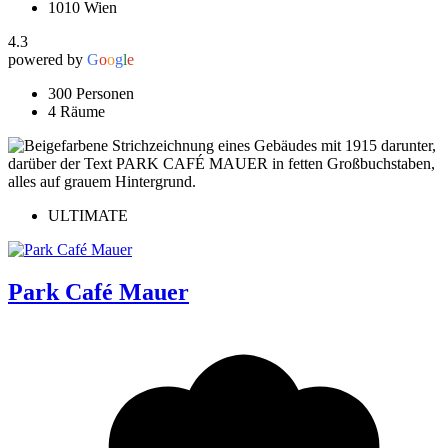
1010 Wien
4.3
powered by
G
o
o
g
l
e
300 Personen
4 Räume
ULTIMATE
Park Café Mauer