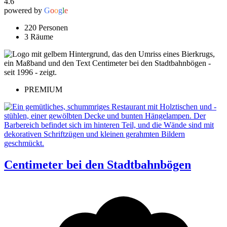
4.6
powered by
G
o
o
g
l
e
220 Personen
3 Räume
PREMIUM
Centimeter bei den Stadtbahnbögen