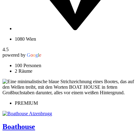
1080 Wien
4.5
powered by
G
o
o
g
l
e
100 Personen
2 Räume
PREMIUM
Boathouse