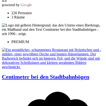
4.6
powered by
G
o
o
g
l
e
220 Personen
3 Räume
PREMIUM
Centimeter bei den Stadtbahnbögen