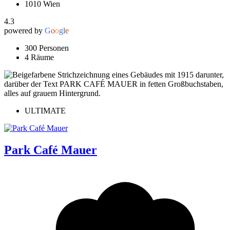
1010 Wien
4.3
powered by
G
o
o
g
l
e
300 Personen
4 Räume
ULTIMATE
Park Café Mauer