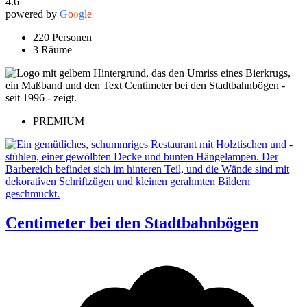
4.6
powered by
G
o
o
g
l
e
220 Personen
3 Räume
PREMIUM
Centimeter bei den Stadtbahnbögen