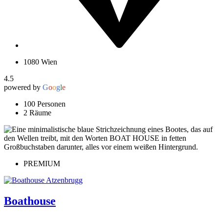
1080 Wien
4.5
powered by
G
o
o
g
l
e
100 Personen
2 Räume
PREMIUM
Boathouse