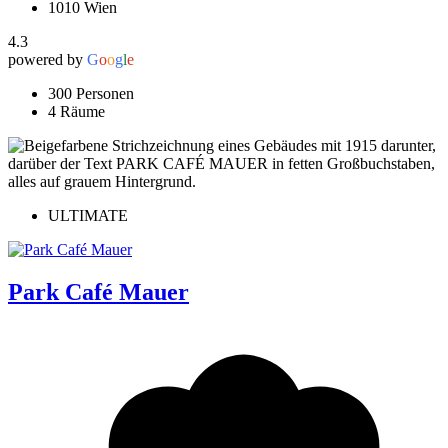
1010 Wien
4.3
powered by
G
o
o
g
l
e
300 Personen
4 Räume
ULTIMATE
Park Café Mauer