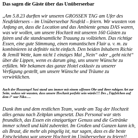
Das sagen die Gäste über das Unüberseebar
„
Am 5.8.23 durften wir unseren GROSSEN TAG am Ufer des
Neufeldersees – im Unüberseebar Neufeld – feiern. Wir wussten von
Anfang an, dass die Location und das Ambiente genau DAS waren,
was wir wollen, um unsere Hochzeit mit unseren 160 Gästen zu
fairen und die standesamtliche Trauung zu vollziehen. Das richtige
Essen, eine gute Stimmung, einen romantischen Flair u. v. m. zu
kombinieren ist definitiv nicht einfach.
Den beiden Inhabern Richie
& Jemill Wette, kam nicht 1 einziges Mal „Nein“ oder „geht nicht“
über die Lippen, wenn es darum ging, uns unsere Wünsche zu
erfüllen.
Wir bekamen das ganze Hotel exklusiv zu unserer
Verfügung gestellt, um unsere Wünsche und Träume zu
verwirklichen.
Auch der Hausengel Susi stand uns immer mit einem offenen Ohr und ihrer ruhigen Art zur
Seite, sodass wir wussten, dass unsere Hochzeit perfekt sein würde!!! Des „Tüpfelchen auf
dem i“ war Niko….
Dank ihm und dem restlichen Team, wurde am Tag der Hochzeit
alles genau nach Zeitplan umgesetzt. Das Personal war stets
freundlich, das Essen ein einzigartiger Genuss und die Getränke
immer schnell und kühl zubereitet. Im Großen und Ganzen kann ich,
als Braut, die mehr als pingelig ist, nur sagen, dass es die beste
Entscheidung war unsere Hochzeit im Unüberseebar zu feiern!!