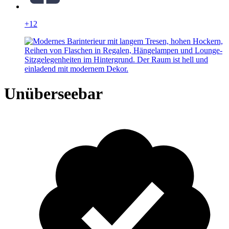
+12
Unüberseebar