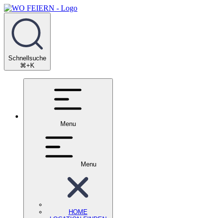
Schnellsuche
⌘+K
Menu
Menu
HOME