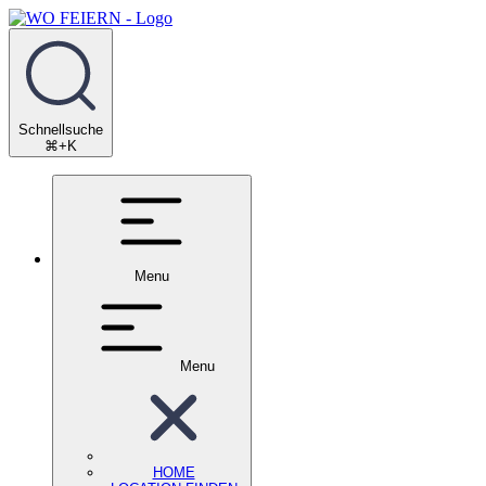
Schnellsuche
⌘+K
Menu
Menu
HOME