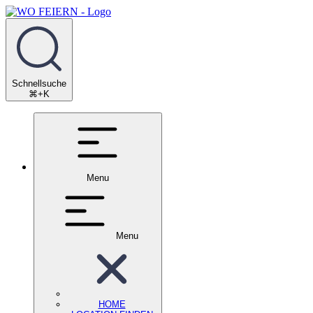
Schnellsuche
⌘+K
Menu
Menu
HOME